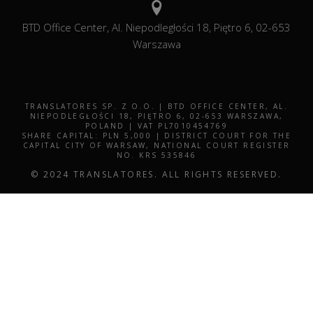
BTD Office Center, Al. Niepodległości 18, Piętro 6, 02-653
Warszawa
TRANSLATORES SP. Z O.O. | BTD OFFICE CENTER, AL.
NIEPODLEGŁOŚCI 18, PIĘTRO 6, 02-653 WARSZAWA,
POLAND | VAT PL7010454769
SHARE CAPITAL: PLN 5,000 | DISTRICT COURT FOR THE
CAPITAL CITY OF WARSAW, NATIONAL COURT REGISTER
NO. KRS 535846
© 2024 TRANSLATORES. ALL RIGHTS RESERVED.