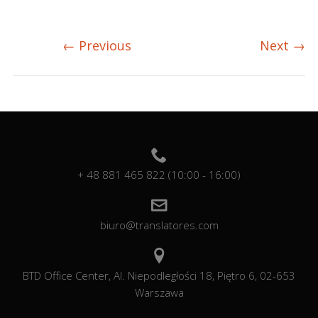
←
Previous
Next
→
+ 48 881 465 822 (10:00 - 16:00)
biuro@translatores.com
BTD Office Center, Al. Niepodległości 18, Piętro 6, 02-653
Warszawa