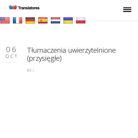
06
Tłumaczenia uwierzytelnione
OCT
(przysięgłe)
BY /